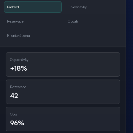
Přehled
Objednávky
Rezervace
Obsah
Klientská zóna
Objednávky
+18%
Rezervace
42
Obsah
96%