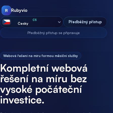
Rubyvio
R
CS
Předběžný přístup
Otevřít výběr jazyka
Česky
Předběžný přístup se připravuje
Webová řešení na míru formou měsíční služby
Kompletní webová
řešení na míru bez
vysoké počáteční
investice.